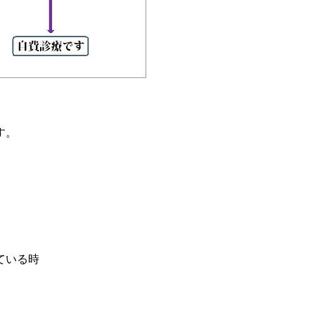
す。
ている時